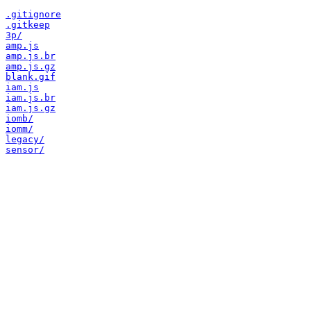
.gitignore
.gitkeep
3p/
amp.js
amp.js.br
amp.js.gz
blank.gif
iam.js
iam.js.br
iam.js.gz
iomb/
iomm/
legacy/
sensor/